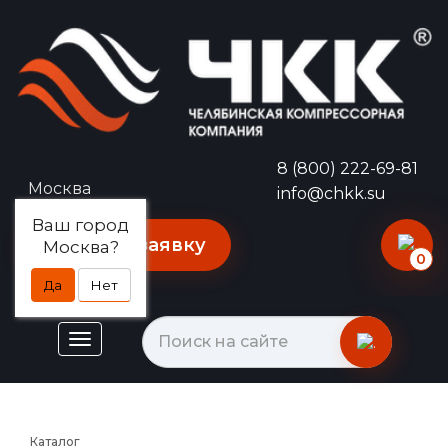
8 (800) 222-69-81
Москва
info@chkk.su
Ваш город
Оставить заявку
Москва?
0
Да
Нет
Каталог